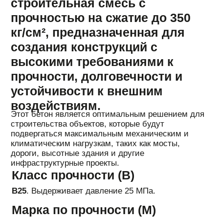
Высокая, обычно
F200 – F300
. Это позволяет
конструкции сохранять целостность даже при
экстремальных перепадах температур и частом
замерзании/оттаивании.
Водонепроницаемость (W)
Высокая, от
W6 до W8
. Благодаря крайне низкой
пористости бетон практически не пропускает воду
под давлением, что делает его идеальным для
гидротехнических сооружений.
Подвижность (П)
Стандартно
П2 – П4
. Для укладки в
густоармированные конструкции часто
используют пластификаторы, доводя
подвижность до П5.
Плотность (удельный вес)
Тяжелый высокоплотный бетон,
2400 – 2500 кг/м³
.
ОБЛАСТИ