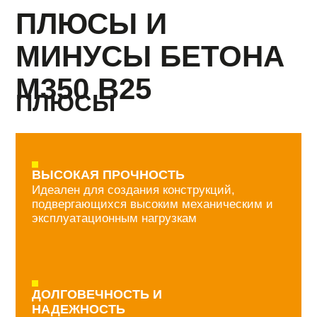
Для достижения оптимальной прочности
важно соблюдать технологии укладки и
твердения бетона
ЦЕНЫ НА
ПРОДУКЦИЮ
Подвижность П5 или
под бетононасос
+150руб/м3
БЕТОН
РАСТВОРЫ
Класс
Марка