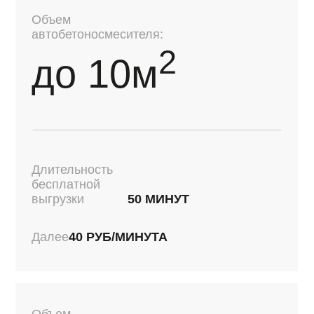
ОТЗЫВЫ О НАС
ЯНДЕКС
2ГИС
4,5
ИЗ 5
4,9
ИЗ 5
19 отзыв
61 отзыв
АНДРЕЙ ШАКИРОВ
СЕМЕН ЧУБОВ
директор компании "ПроДом"
коммерческий директор, "Рос
Занимаемся строительством, строим
Мы занимаемся строительст
малоэтажные дома. Когда дело доходит до
фундаментов и непосредстве
фундаментов, обращаемся в компанию
сотрудничаем с «Красбетоном
«Красбетон». Одна из редких компаний в
нравится, так это то, что они 
Красноярске, которая предоставляет
привозят вовремя. Очень удо
сертификаты качества на продукцию. Не
работать, когда идет заливка
каждый готов с миксером на стройку
бетононасос и нету простоя м
отправить такой документ. Начиная от
бетононасоса, что мы всегда
менеджера продаж и заканчивая ребятами,
те деньги, которые мы обсуд
которые привозят бетон – со всеми
заказчиком. Качество бетона 