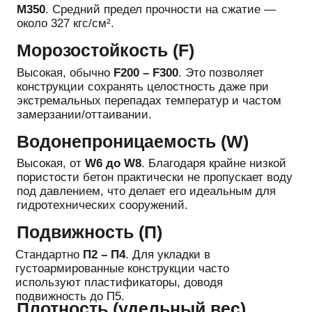
ПРИМЕНЕНИЯ
БЕТОНА М350 В25
ФУНДАМЕНТЫ
Идеален для создания прочных фундаментов,
которые должны выдерживать большие
механические и динамические нагрузки.
ВЫСОТНЫЕ ЗДАНИЯ И СООРУЖЕНИЯ
Применяется для создания надежных конструкций
многоэтажных зданий, таких как основания, стены
и колонны, которые требуют максимальной
прочности и устойчивости.
ДОРОЖНЫЕ И МОСТОВЫЕ РАБОТЫ
Бетон М350 В25 используется для создания
прочных оснований дорог, мостов, туннелей,
эстакад, а также для заливки опор и других
элементов инфраструктуры.
ПРОМЫШЛЕННЫЕ ОБЪЕКТЫ
Подходит для создания промышленных полов,
стяжек и других конструкций, которые
подвергаются высоким механическим нагрузкам и
воздействию агрессивных химических веществ.
ПРОИЗВОДСТВЕННЫЕ БЕТОННЫЕ
ИЗДЕЛИЯ
Используется для изготовления высокопрочных
бетонных блоков, плит, бордюров и других
элементов, предназначенных для эксплуатации в
сложных условиях.