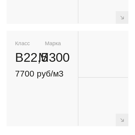
Длительность
бесплатной
выгрузки
50 МИНУТ
Далее
40 РУБ/МИНУТА
Объем
автобетоносмесителя:
2
11-13м
Длительность
бесплатной
выгрузки
60 МИНУТ
Далее
45 РУБ/МИНУТА