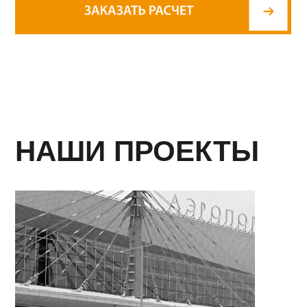
Выражаем вам свою искреннюю
ООО "АБН СТРОЙ" в лице ди
признательность за наше плодотворное
Саградяна Вана Вагановича 
сотрудничество! Наши совместные усилия
благодарность всему коллект
привели нас к закономерной деловой
порядочное и добросовестно
победе! Мы верим в то, что в дальнейшем
сотрудничество!
мы с вами сумеем сохранить и продолжить
наши партнерские отношения.
Желаем вам здоровья, личного
процветания, новых взаимовыгодных
проектов и покорения еще более
неприступных высот в нашем нелегком
бизнесе.