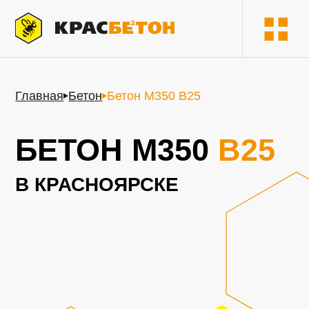
Главная
Б
етон
Бетон М350 В25
БЕТОН М350
В25
В КРАСНОЯРСКЕ