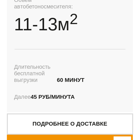
находится общий язык. И мы заметили, что
подводило. Всегда привозят 
одни и те же сотрудники работают на своих
марку, не занижают ее. Ну и 
позициях, то есть нету текучки кадров,
сотрудничеством довольны.
приезжают каждый год те же самые ребята, и
работать проще поэтому.
БЛАГОДАРСТВЕННЫЕ
ПИСЬМА
ПАНКОВ Д.А.
САГРАДЯН В.В.
Директор ООО "АБН СТРОЙ"
Коммерческий директор
компании "Ачинский цемент"
Уважаемый Евгений Эдуардович!
Коллективу ООО "КРАСБЕТ