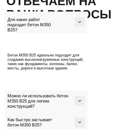
Для каких работ
подходит бетон М350
В25?
ЗАКАЗАТЬ РАСЧЁТ
Бетон М350 В25 идеально подходит для
создания высоконагруженных конструкций,
таких как фундаменты, колонны, балки,
мосты, дороги и высотные здания.
Можно ли использовать бетон
БЕТОН И РАСТВОР С ДОСТАВКОЙ
М350 В25 для легких
ОТ ПРОИЗВОДИТЕЛЯ В
конструкций?
КРАСНОЯРСКЕ.
НАМ ДОВЕРЯЮТ
Как быстро застывает
г. Красноярск ул. Пограничников
бетон М350 В25?
9В