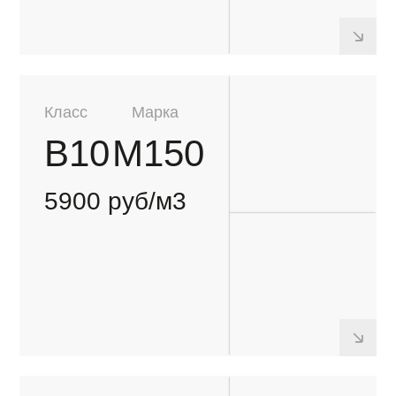
ПО
ГОРОДУ
Стоимость доставки фиксированная по районам
ЗАГОРОДНЫЕ МАРШРУТЫ
Рассчитываются индивидуально,
в зависимости от удаленности объекта
от завода-изготовителя, а также необходимого
Марка
объема бетона
М100
В доставку бесплатно входит
7400 руб/м3
Длительность бесплатной выгрузки
зависит от объёма автобетоносмесителя
Объем
автобетоносмесителя:
2
до 5м
Марка
М150