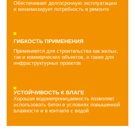
B7,5
М100
5700 руб/м3
Класс
Марка
В10
М150
5900 руб/м3