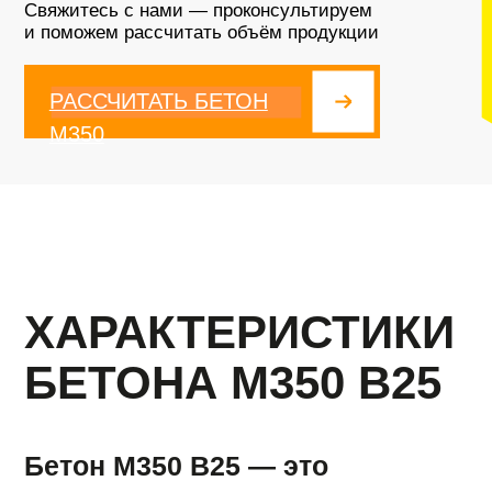
Бетон М350 В25 — это
строительная смесь с
прочностью на сжатие до 350
кг/см², предназначенная для
создания конструкций с
высокими требованиями к
прочности, долговечности и
устойчивости к внешним
воздействиям.
Этот бетон является оптимальным решением для
строительства объектов, которые будут
подвергаться максимальным механическим и
климатическим нагрузкам, таких как мосты,
дороги, высотные здания и другие
инфраструктурные проекты.
Класс прочности (В)
B25
. Выдерживает давление 25 МПа.
Марка по прочности (М)
М350
. Средний предел прочности на сжатие —
около 327 кгс/см².
Морозостойкость (F)