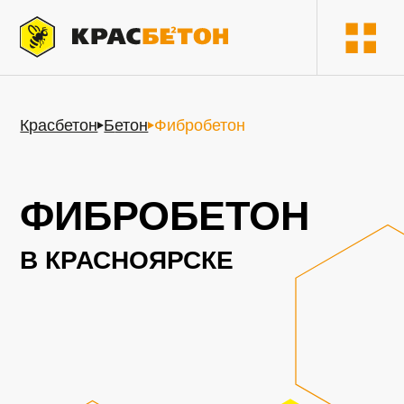
Красбетон
Б
етон
Фибробетон
ФИБРОБЕТОН
В КРАСНОЯРСКЕ