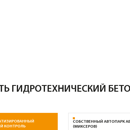
ГИДРОТЕХНИЧЕСКИЙ БЕТОН У НА
ОВАННЫЙ
СОБСТВЕННЫЙ АВТОПАРК АБС
КОМП
РОЛЬ
(МИКСЕРОВ)
Машины объемом от 5 до 13 м³. Мы
ирования
Можем
не зависим от наемных
БУ составляет менее
в бето
перевозчиков, поэтому подача
 ровно столько
ЖБИ и
машины осуществляется «минута в
 положено по
ваши д
минуту».
ЕМ
РАБОТА 24/7
тацией и
Стройка не спит, и мы тоже. Организуем
ветствие
непрерывную заливку фундаментов-
ъема заявленному в
плит большого объема в ночные смены
рольное взвешивание
и праздничные дни.
а.