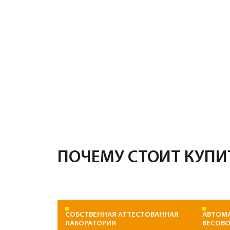
ПОЧЕМУ СТОИТ КУПИТЬ 
СОБСТВЕННАЯ АТТЕСТОВАННАЯ
АВТОМАТИЗИР
ЛАБОРАТОРИЯ
ВЕСОВОЙ КОНТ
Погрешность доз
Мы не просто «верим на слово».
компонентов на Р
Каждая партия проходит испытания на
1%
. В кубе будет
осадку конуса и прочность.
цемента, сколько
рецептуре ГОСТ.
ЦЕНА ОТ ПРОИЗВОДИТЕЛЯ
ЧЕСТНЫЙ ОБЪ
Мы дорожим репу
гарантируем соот
Никаких посреднических наценок. Вы
отгруженного об
покупаете бетон по первой цене в
накладной. Конт
регионе.
на выезде с завод