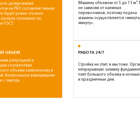
Класс
Марка
Класс
Мар
В10
М150
В12,5
М1
5900 руб/м3
6250 руб/