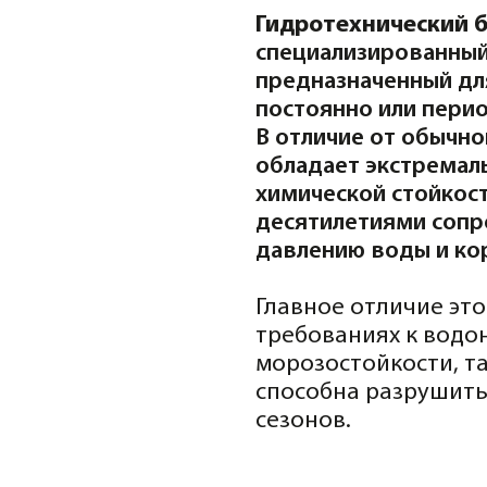
В отличие от обычного строите
обладает экстремально высоко
химической стойкостью, что п
десятилетиями сопротивлятьс
давлению воды и коррозии.
Главное отличие этого бетона
требованиях к водонепроница
морозостойкости, так как зам
способна разрушить обычный 
сезонов.