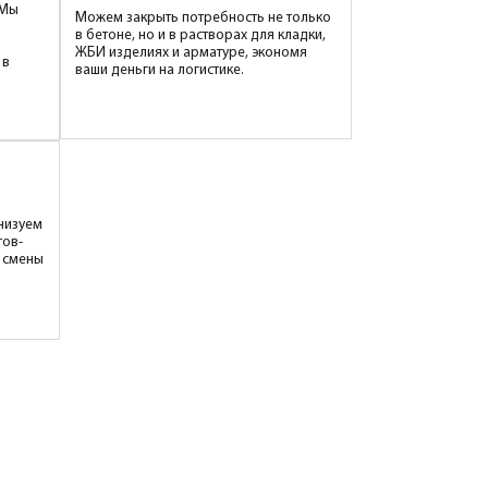
Подвижность П5 или под
бетононасос
+150руб/м3
ка
50
м3