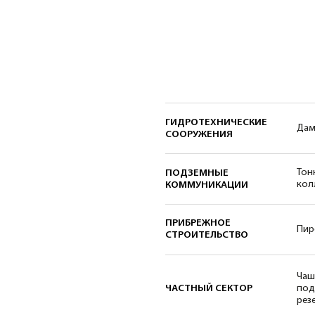
ГИДРОТЕХНИЧЕСКИЕ
Дамбы, плотины ГЭС
СООРУЖЕНИЯ
Тоннели метрополит
ПОДЗЕМНЫЕ
коллекторы и очист
КОММУНИКАЦИИ
ПРИБРЕЖНОЕ
Пирсы, причалы, на
СТРОИТЕЛЬСТВО
Чаши плавательных 
ЧАСТНЫЙ СЕКТОР
подвалы при высоко
резервуары для хра