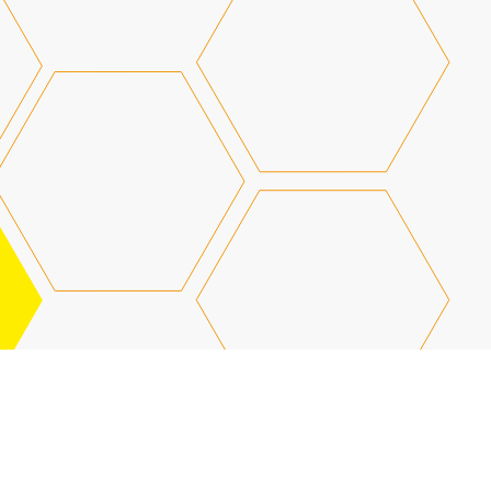
Свяжи
и пом
РАС
Гидротехнический бетон
— эт
специализированный класс тяж
предназначенный для конструк
постоянно или периодически к