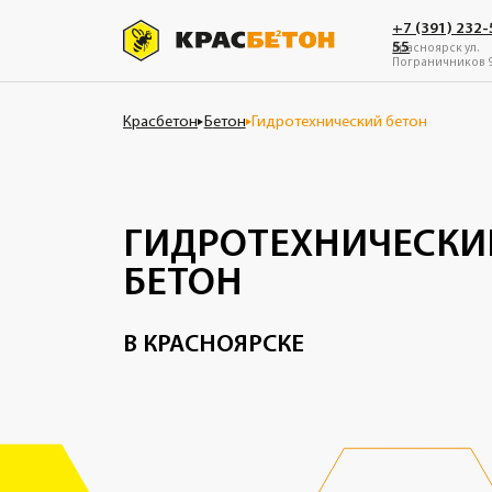
+7 (391) 232-55-
55
Красноярск ул.
Пограничников 9В
Красбетон
Б
етон
Гидротехнический бетон
ГИДРОТЕХНИЧЕСКИЙ
БЕТОН
В КРАСНОЯРСКЕ