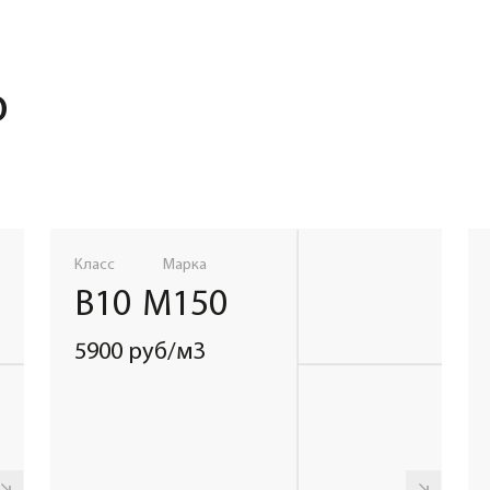
Класс
Марка
Класс
Мар
В20
М250
В22,5
М3
6900 руб/м3
7700 руб/