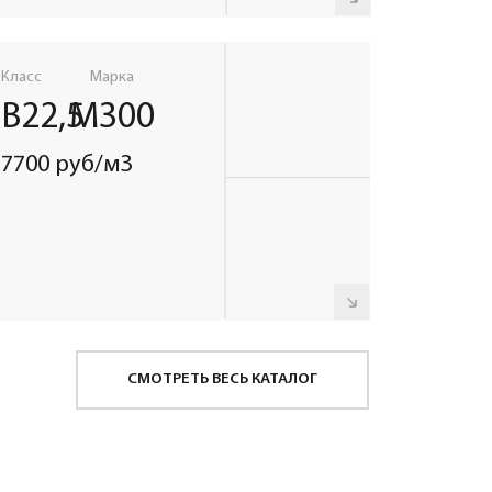
ительность бесплатной
грузки зависит от объёма
тобетоносмесителя
Длительность
бесплатной выгрузки
20 МИНУТ
м3
Далее
40 РУБ/МИНУТА