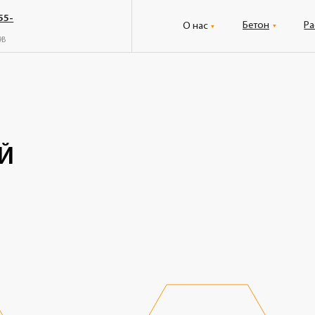
Бетон
Раствор
Усл
О нас
Стоим
ОТ