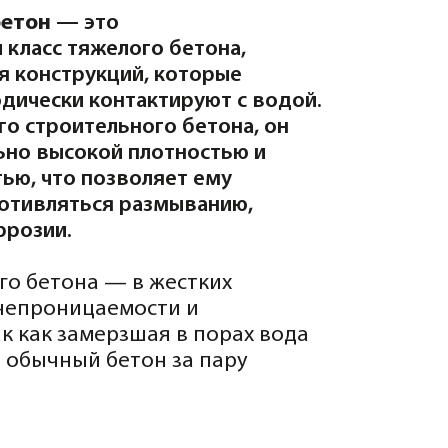
льного бетона, он
й плотностью и
озволяет ему
я размыванию,
 — в жестких
емости и
ерзшая в порах вода
бетон за пару