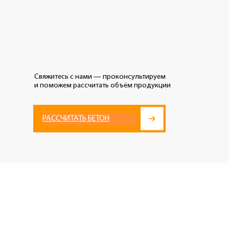
тесь с нами — проконсультируем
ожем рассчитать объём продукции
СЧИТАТЬ БЕТОН
о
елого бетона,
ций, которые
онтактируют с водой.