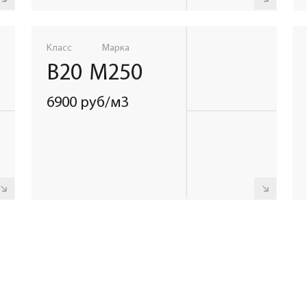
НА
В доставку
Дл
вы
бесплатно
ав
входит
Марка
Марка
Объем
М100
М150
автобетоносмесителя:
7400 руб/м3
7900 руб/
2
до 5м