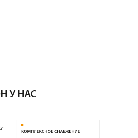
С
ЛЕКСНОЕ СНАБЖЕНИЕ
 закрыть потребность не только
не, но и в растворах для кладки,
зделиях и арматуре, экономя
еньги на логистике.