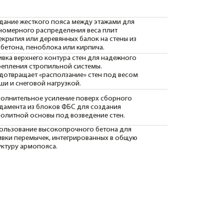
грузкой.
иление поверх сборного
ов ФБС для создания
под возведение стен.
окопрочного бетона для
 интегрированных в общую
а.
)