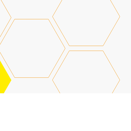
Свяжи
и пом
РАС
Бетон для армопояса (классы 
М350) — это высокощебнистая
содержанием цемента. Прочнос
кг/см² и использование мелко