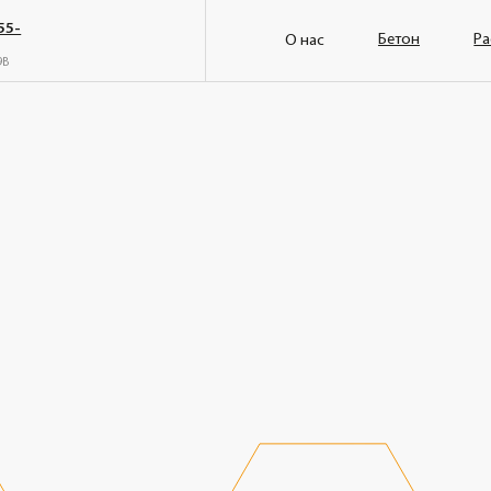
Бетон
Раствор
Усл
О нас
Стоим
ОТ