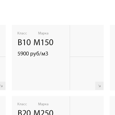
Класс
Марка
Класс
Мар
В20
М250
В22,5
М3
6900 руб/м3
7700 руб/