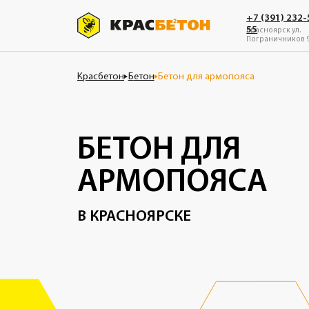
+7 (391) 232-55-
55
Красноярск ул.
Пограничников 9В
Красбетон
Б
етон
Бетон для армопояса
БЕТОН ДЛЯ
АРМОПОЯСА
В КРАСНОЯРСКЕ