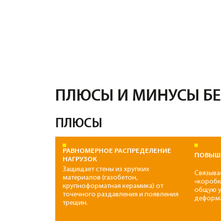
ПЛЮСЫ
РАВНОМЕРНОЕ РАСПРЕДЕЛЕНИЕ
ПОВЫШЕНИЕ С
НАГРУЗОК
Защищает стены из хрупких
Связывает стены
материалов (газобетон,
«коробку», знач
крупноформатная керамика) от
общую устойчив
точечного раздавления и появления
деформациям гр
трещин.
НАДЕЖНАЯ АНКЕРОВКА
ВЫСОКАЯ ПЛО
Позволяет мертво закрепить
Препятствует п
шпильки для мауэрлата или
к арматурному к
закладные детали, которые
от коррозии вну
невозможно надежно
зафиксировать в пористых блоках.