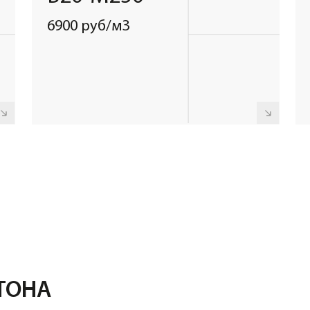
НА
В доставку
Дл
вы
бесплатно
ав
входит
Марка
Марка
Объем
М100
М150
автобетоносмесителя:
7400 руб/м3
7900 руб/
2
до 5м
Объем
автобетоносмесителя:
нам
Марка
ости
М250