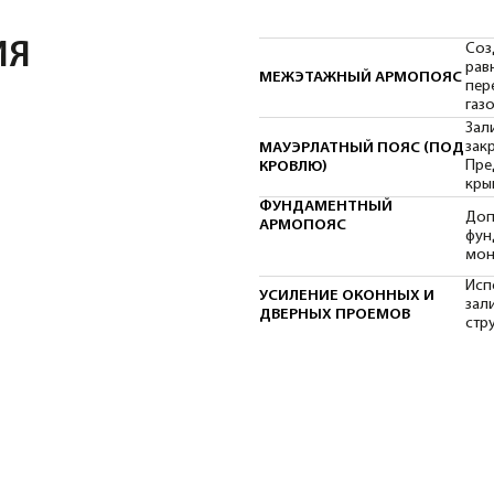
крыши и снеговой на
ФУНДАМЕНТНЫЙ
Дополнительное ус
АРМОПОЯС
фундамента из блок
монолитной основы 
Использование выс
УСИЛЕНИЕ ОКОННЫХ И
заливки перемычек,
ДВЕРНЫХ ПРОЕМОВ
структуру армопояс
А ДЛЯ АРМОПОЯСА (М250–М350