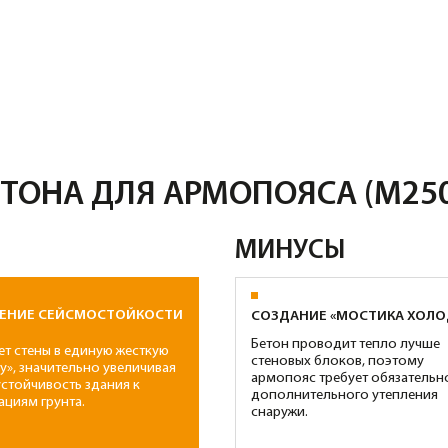
МИНУСЫ
ЕЙСМОСТОЙКОСТИ
ТРУД
СОЗДАНИЕ «МОСТИКА ХОЛОДА»
Залив
Бетон проводит тепло лучше
 в единую жесткую
испол
стеновых блоков, поэтому
ительно увеличивая
крана
армопояс требует обязательного
ость здания к
подъе
дополнительного утепления
унта.
замед
снаружи.
ТРЕБОВАНИЯ К ОПАЛУБКЕ
ТНОСТЬ
Из-за большой плотности и веса
смеси опалубка должна быть
роникновению влаги
надежно закреплена, чтобы
аркасу, защищая его
избежать распирания при
три стены.
вибрировании.