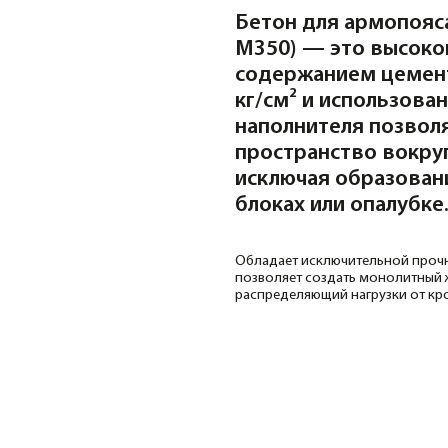
наполнителя позволяют смеси 
пространство вокруг густого а
исключая образование пустот 
блоках или опалубке.
Обладает исключительной прочностью и проник
позволяет создать монолитный железобетонный
распределяющий нагрузки от кровли и перекрыти
Создание жесткого 
равномерного распр
МЕЖЭТАЖНЫЙ АРМОПОЯС
перекрытия или дере
газобетона, пенобло
Заливка верхнего ко
закрепления стропи
МАУЭРЛАТНЫЙ ПОЯС (ПОД
Предотвращает «рас
КРОВЛЮ)