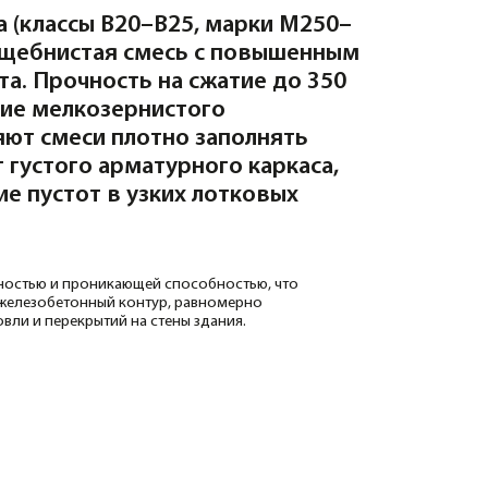
плотно заполнять
рматурного каркаса,
в узких лотковых
ающей способностью, что
 контур, равномерно
й на стены здания.
пояса между этажами для
еделения веса плит
вянных балок на стены из
ка или кирпича.
нтура стен для надежного
льной системы.
ползание» стен под весом