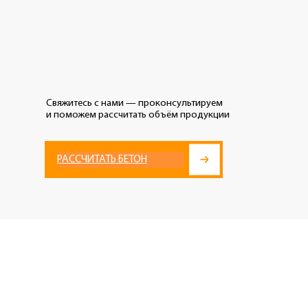
тесь с нами — проконсультируем
ожем рассчитать объём продукции
СЧИТАТЬ БЕТОН
В20–В25, марки М250–
 смесь с повышенным
ть на сжатие до 350
зернистого