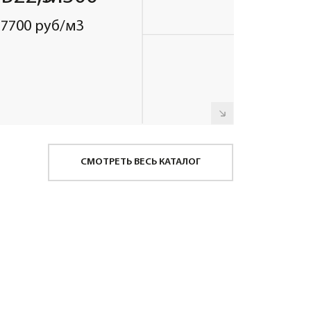
ительность бесплатной
грузки зависит от объёма
тобетоносмесителя
Длительность
бесплатной выгрузки
20 МИНУТ
м3
Далее
40 РУБ/МИНУТА
Длительность
бесплатной выгрузки
30 МИНУТ