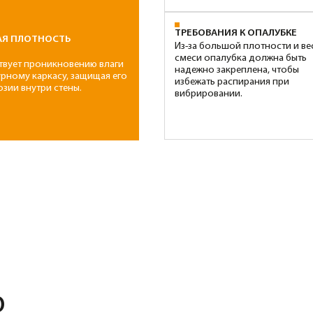
Класс
Марка
Класс
Мар
В10
М150
В12,5
М1
5900 руб/м3
6250 руб/