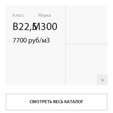
2
до 10м
Длительность
бесплатной
выгрузки
50 МИНУТ
Далее
40 РУБ/МИНУТА
Объем
автобетоносмесителя:
2
11-13м
Длительность
бесплатной
выгрузки
60 МИНУТ