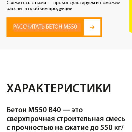
Бетон М550 В40 — это
сверхпрочная строительная смесь
с прочностью на сжатие до 550 кг/
см², предназначенная для
создания конструкций, которые
подвергаются экстремальным
механическим и
эксплуатационным нагрузкам.
Этот бетон обладает исключительными
характеристиками стойкости к внешним
воздействиям, что делает его идеальным для
использования в самых сложных и ответственных
строительных проектах, включая мосты, дамбы,
высотные здания и другие объекты с высокими
требованиями к долговечности и прочности.
ОБЛАСТИ
ПРИМЕНЕНИЯ