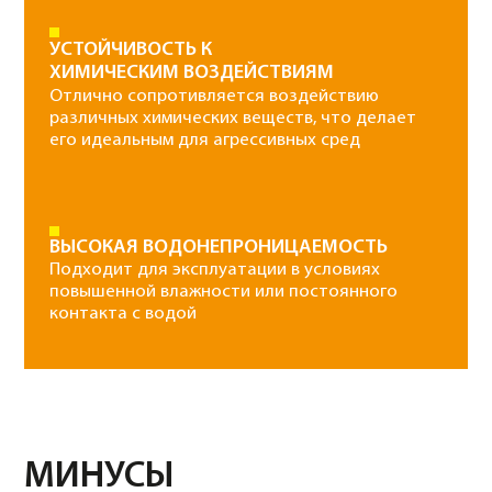
Класс
Марка
B7,5
М100
5700 руб/м3
Класс
Марка
В10
М150
5900 руб/м3