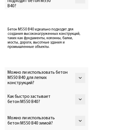
подходит бетон М550
Я согласен с условиями
Политики
В40?
конфиденциальности
Бетон М550 В40 идеально подходит для
создания высоконагруженных конструкций,
таких как фундаменты, колонны, балки,
мосты, дороги, высотные здания и
промышленные объекты.
ЗАКАЗАТЬ РАСЧЁТ
Можно ли использовать бетон
М550 В40 для легких
конструкций?
Как быстро застывает
бетон М550 В40?
Нет, бетон М550 В40 предназначен для
объектов с экстремальными нагрузками и
Можно ли использовать
БЕТОН И РАСТВОР С ДОСТАВКОЙ
нецелесообразен для легких или
бетон М550 В40 зимой?
декоративных конструкций.
ОТ ПРОИЗВОДИТЕЛЯ В КРАСНОЯРСКЕ.