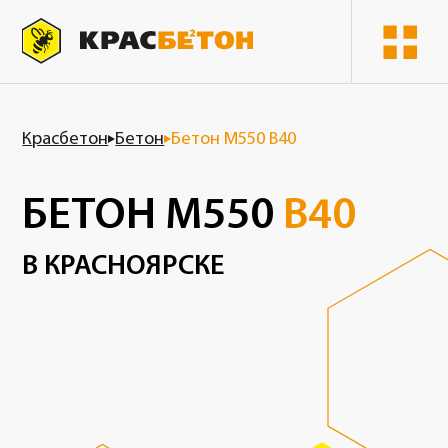
К
расбетон
Бетон
Бетон М550 В40
БЕТОН М550
В40
В КРАСНОЯРСКЕ