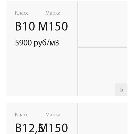
М75
7200 руб/м3
ПО ГОРОДУ
Стоимость доставки фиксированная по районам
ЗАГОРОДНЫЕ МАРШРУТЫ
Рассчитываются индивидуально, в зависимости
от удаленности объекта от завода-изготовителя,
а также необходимого объема бетона
Марка
М100
В доставку бесплатно входит
7400 руб/м3
Длительность бесплатной выгрузки зависит
от объёма автобетоносмесителя
Объем
автобетоносмесителя: