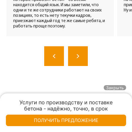
Закрыть
Услуги по производству и поставке

бетона - надёжно, точно, в срок
Заказать
Консультация
Меню
Красбетон использует cookie-файлы и обрабатывает
персональные данные с использованием Яндекс Метрики.
Ок
ПОЛУЧИТЬ ПРЕДЛОЖЕНИЕ
Заказать звонок
Это улучшает работу сайта и взаимодействие с ним.
Подтвердите ваше согласие, нажав кнопку ОК.
КРАСБЕТОН
КРАСБЕТОН