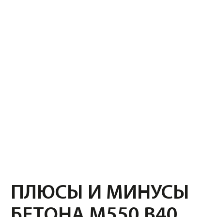
ВЫСОКАЯ ВОДОНЕПРОНИЦАЕМОСТЬ
Подходит для эксплуатации в условиях
повышенной влажности или постоянного
контакта с водой
МИНУСЫ
СТОИМОСТЬ
Бетон М550 В40 может быть дороже, чем
смеси с меньшей прочностью, что
увеличивает стоимость строительства
НЕ ПОДХОДИТ ДЛЯ ЛЕГКИХ
КОНСТРУКЦИЙ
Используется только для объектов с высокими
требованиями к прочности и долговечности