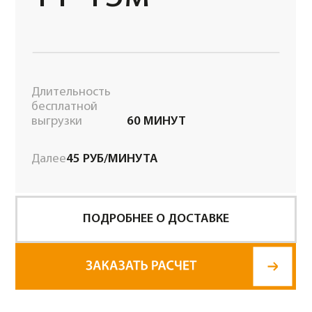
сертификаты качества на продукцию. Не
работать, когда идет заливка 
каждый готов с миксером на стройку
бетононасос и нету простоя 
отправить такой документ. Начиная от
бетононасоса, что мы всегда 
менеджера продаж и заканчивая ребятами,
те деньги, которые мы обсуди
которые привозят бетон – со всеми
Качество бетона никогда не п
находится общий язык. И мы заметили, что
привозят заявленную марку, н
одни и те же сотрудники работают на своих
Ну и в целом сотрудничество
позициях, то есть нету текучки кадров,
приезжают каждый год те же самые ребята, и
работать проще поэтому.
БЛАГОДАРСТВЕННЫЕ
ПИСЬМА
ПАНКОВ Д.А.
САГРАДЯН В.В.