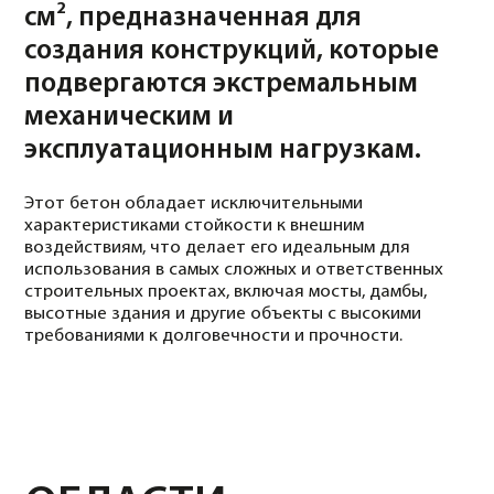
ФУНДАМЕНТЫ
Бетон М550 В40 идеально подходит для создания
чрезвычайно прочных фундаментов, которые
должны выдерживать максимальные механические и
динамические нагрузки.
ВЫСОТНЫЕ ЗДАНИЯ И СООРУЖЕНИЯ
Применяется для создания опор, колонн, плит и
других элементов высотных и сверхвысоких зданий,
где требуется высокая прочность и стойкость к
внешним воздействиям.
МОСТЫ И ГИДРОТЕХНИЧЕСКИЕ СООРУЖЕНИЯ
Используется для строительства мостов, дамб,
туннелей и других объектов, подвергающихся
интенсивным механическим и климатическим
нагрузкам.
ДОРОЖНЫЕ И ИНФРАСТРУКТУРНЫЕ ОБЪЕКТЫ
Применяется для создания дорожных покрытий,
оснований под мосты, эстакады, аэропорты и
другие объекты, которые подвержены высокой
механической нагрузке и интенсивной эксплуатации.
ПРОМЫШЛЕННЫЕ ОБЪЕКТЫ
Бетон М550 В40 используется для создания
промышленных полов, стяжек, колонн, конструкций,
которые будут эксплуатироваться в условиях
повышенных нагрузок, а также для защиты от
воздействия агрессивных химических веществ.
ПРОИЗВОДСТВЕННЫЕ БЕТОННЫЕ ИЗДЕЛИЯ
Используется при изготовлении высокопрочных
бетонных блоков, плит, бордюров и других
элементов, которые должны выдерживать