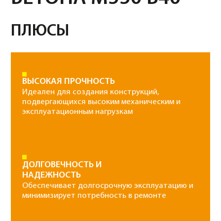
ПОВЫШЕННЫЕ ТРЕБОВАНИЯ К
УКЛАДКЕ
Для достижения оптимальной прочности
важно соблюдать технологии укладки и
твердения бетона
ЦЕНЫ НА
ПРОДУКЦИЮ
Подвижность П5 или под
бетононасос
+150руб/м3
БЕТОН
РАСТВОРЫ