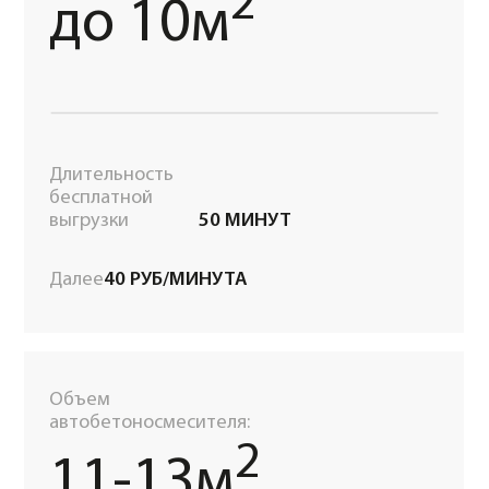
ЗАДАТЬ СВОЙ ВОПРОС
ОТЗЫВЫ О НАС
ЯНДЕКС
2ГИС
4,5
ИЗ 5
4,9
ИЗ 5
19 отзыв
61 отзыв
АНДРЕЙ ШАКИРОВ
СЕМЕН ЧУБОВ
директор компании "ПроДом"
коммерческий директор, "Рос
Занимаемся строительством, строим
Мы занимаемся строительст
малоэтажные дома. Когда дело доходит до
фундаментов и непосредстве
фундаментов, обращаемся в компанию
сотрудничаем с «Красбетоном
«Красбетон». Одна из редких компаний в
нравится, так это то, что они 
Красноярске, которая предоставляет
привозят вовремя. Очень удо