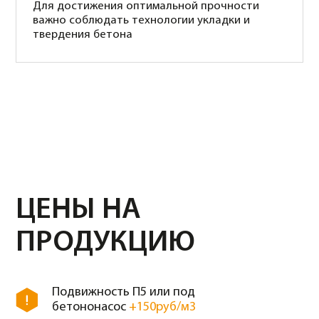
Класс
Марка
В20
М250
6900 руб/м3
Класс
Марка
В22,5
М300
7700 руб/м3