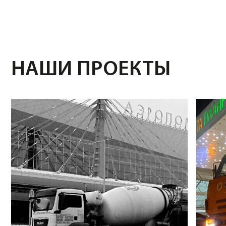
Директор ООО "АБН СТРОЙ"
Коммерческий директор
компании "Ачинский цемент"
Уважаемый Евгений Эдуардович!
Коллективу ООО "КРАСБЕТОН"
Выражаем вам свою искреннюю
ООО "АБН СТРОЙ" в лице дире
признательность за наше плодотворное
Саградяна Вана Вагановича в
сотрудничество! Наши совместные усилия
благодарность всему коллекти
привели нас к закономерной деловой
порядочное и добросовестно
победе! Мы верим в то, что в дальнейшем
сотрудничество!
мы с вами сумеем сохранить и продолжить
наши партнерские отношения.
Желаем вам здоровья, личного
процветания, новых взаимовыгодных
проектов и покорения еще более
неприступных высот в нашем нелегком
бизнесе.